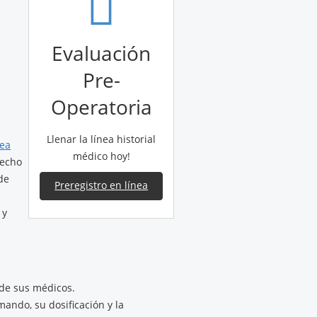
Evaluación
Pre-
Operatoria
Llenar la línea historial
nea
médico hoy!
hecho
de
Preregistro en línea
 y
 de sus médicos.
ando, su dosificación y la