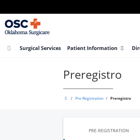
Skip
to
main
content
Surgical Services
Patient Information
Dir
Preregistro
Oklahoma
/
Pre-Registration
/
Preregistro
Surgicare
PRE-REGISTRATION